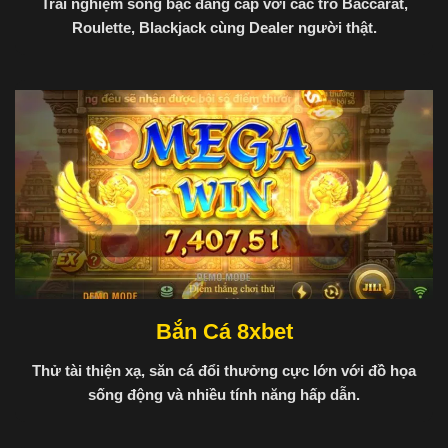
Trải nghiệm sòng bạc đẳng cấp với các trò Baccarat,
Roulette, Blackjack cùng Dealer người thật.
Bắn Cá 8xbet
Thử tài thiện xạ, săn cá đổi thưởng cực lớn với đồ họa
sống động và nhiều tính năng hấp dẫn.