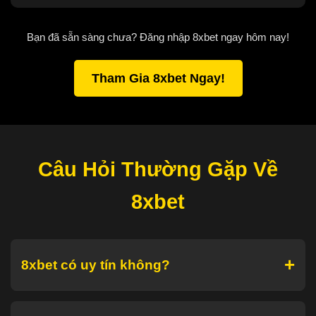
Bạn đã sẵn sàng chưa? Đăng nhập 8xbet ngay hôm nay!
Tham Gia 8xbet Ngay!
Câu Hỏi Thường Gặp Về
8xbet
+
8xbet có uy tín không?