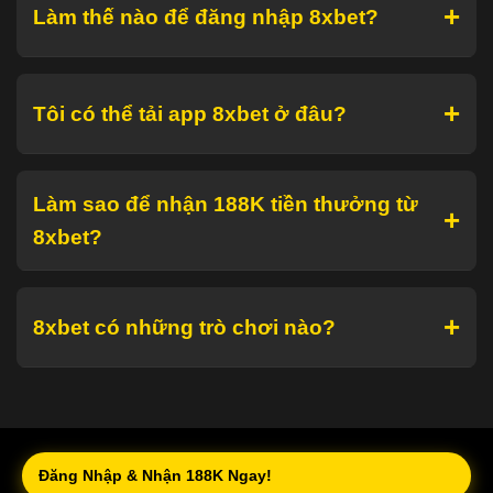
+
Làm thế nào để đăng nhập 8xbet?
+
Tôi có thể tải app 8xbet ở đâu?
Làm sao để nhận 188K tiền thưởng từ
+
8xbet?
+
8xbet có những trò chơi nào?
Đăng Nhập & Nhận 188K Ngay!