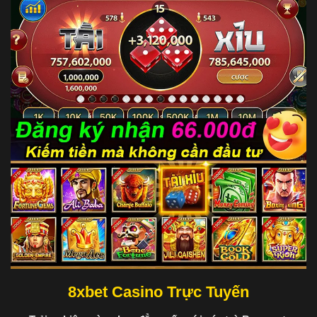
8xbet Casino Trực Tuyến