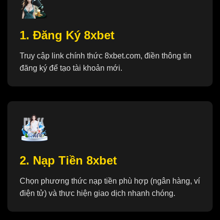
1. Đăng Ký 8xbet
Truy cập link chính thức 8xbet.com, điền thông tin
đăng ký để tạo tài khoản mới.
2. Nạp Tiền 8xbet
Chọn phương thức nạp tiền phù hợp (ngân hàng, ví
điện tử) và thực hiện giao dịch nhanh chóng.