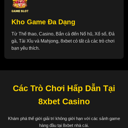
Kho Game Đa Dạng
Từ Thể thao, Casino, Bắn cá đến Nổ hũ, Xổ số, Đá
gà, Tài Xỉu và Mahjong, 8xbet có tất cả các trò chơi
bạn yêu thích.
Các Trò Chơi Hấp Dẫn Tại
8xbet Casino
Khám phá thế giới giải trí không giới hạn với các sảnh game
hàng đầu tại 8xbet nhà cái.