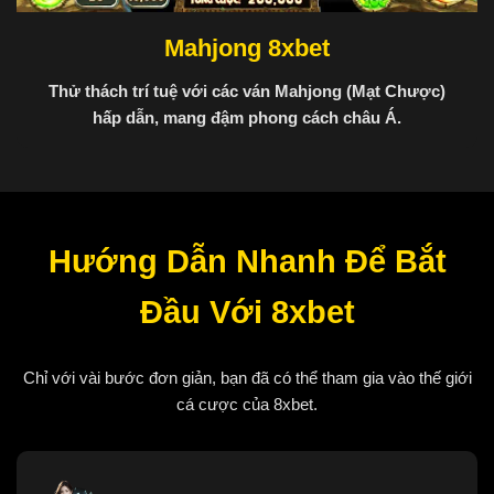
Mahjong 8xbet
Thử thách trí tuệ với các ván Mahjong (Mạt Chược)
hấp dẫn, mang đậm phong cách châu Á.
Hướng Dẫn Nhanh Để Bắt
Đầu Với 8xbet
Chỉ với vài bước đơn giản, bạn đã có thể tham gia vào thế giới
cá cược của 8xbet.